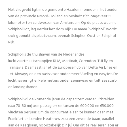
Het vliegveld ligt in de gemeente Haarlemmermeer in het zuiden
van de provincie Noord-Holland en bevindt zich ongeveer 15
kilometer ten zuidwesten van Amsterdam. Op de plaats waar nu
Schiphol ligt, lag eerder het dorp Rijk. De naam “Schiphol” wordt
ook gebruikt als plaatsnaam, evenals Schiphol-Oost en Schiphol-
Rijk.
Schiphol is de thuishaven van de Nederlandse
luchtvaartmaatschappijen KLM, Martinair, Corendon, TUI fly en
Transavia. Daarnaast is het de Europese hub van Delta Air Lines en
Jet Airways, en een basis voor onder meer Vueling en easyJet. De
luchthaven ligt enkele meters onder zeeniveau en telt zes start-
en landingsbanen.
Schiphol wil de komende jaren de capaciteit verder uitbreiden
naar 70-80 miljoen passagiers en tussen de 600.000 en 650.000
vluchten per jaar. Om de concurrentie aan te kunnen gaan met
Frankfurt en Londen Heathrow zou een zevende baan, parallel
aan de Kaagbaan, noodzakelijk zijn.[6] Om dit te realiseren zou er