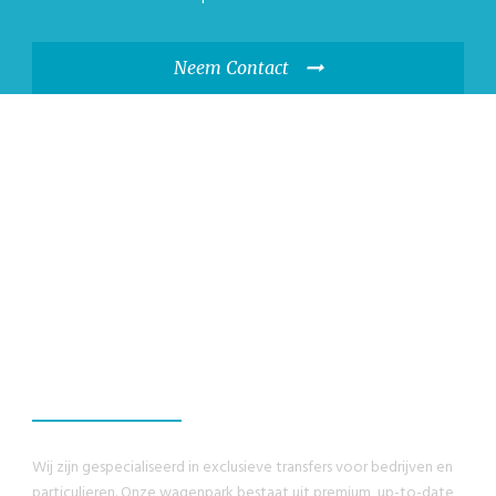
Neem Contact
WIJ GARANDEREN,
U ZULT EEN
GEWELDIG
ERVARING HEBBEN
Wij zijn gespecialiseerd in exclusieve transfers voor bedrijven en
particulieren. Onze wagenpark bestaat uit premium, up-to-date,