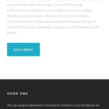
goed onderhouden voertuigen. Onze chauffeurs zijn
professioneel opgeleid en ze beschikken over een geldige
chauffeurs vergunning en -diploma. Ze kennen de wegen,
oriëntatiepunten en alle populaire bestemmingen heel goed.
Onze chauffeurs zijn vriendelijk en spreken zowel Nederlands als
Engels.
Lees meer
OVER ONS
Wij zijn gespecialiseerd in exclusieve transfers voor bedrijven en