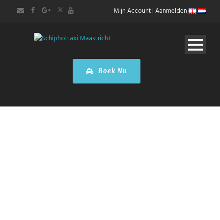
Mijn Account
|
Aanmelden
Boek Nu
BOEK EEN RIT