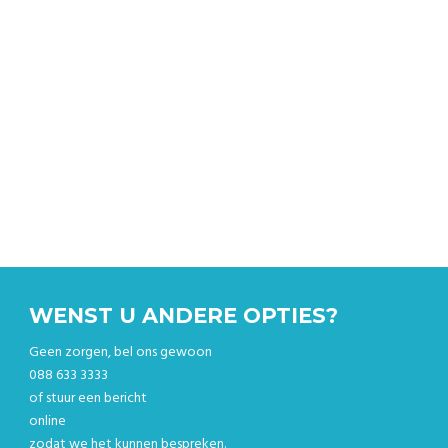
Breken de ritprijs en boek uw rit online.
WENST U ANDERE OPTIES?
Geen zorgen, bel ons gewoon
088 633 3333
of stuur een bericht
online
zodat we het kunnen bespreken.