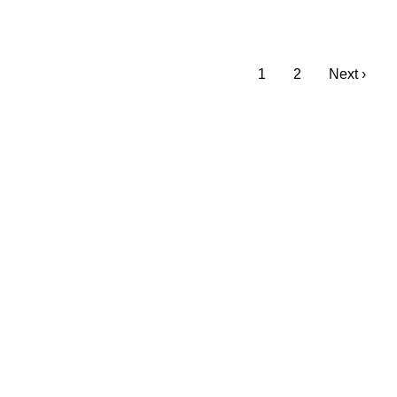
1
2
Next ›