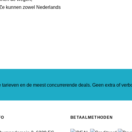
. Ze kunnen zowel Nederlands
tarieven en de meest concurrerende deals. Geen extra of verb
FO
BETAALMETHODEN