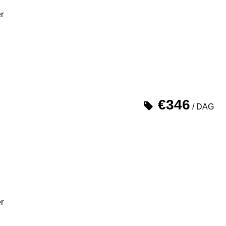
r
€346
/ DAG
r