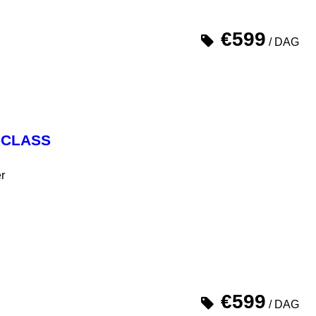
€599
/ DAG
-CLASS
r
€599
/ DAG